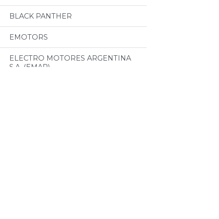
BLACK PANTHER
EMOTORS
ELECTRO MOTORES ARGENTINA
S.A. (EMAR)
Categorias
MOTORES MOTORARG
Todos
BOMBAS CENTRIFUGAS ASA
(SPERONI)
MOTORES CZERWENY
MULTIWIDIA
CINTAS METRICAS EVEL
PINZAS CHUBUT
VALVULAS ESTEBAN
PINZAS HELICTOR
MATAFUEGOS Y CILINDROS
DRAGO
METALURGICA MODENESI
ACOPLAMIENTOS TUPAC S.A.