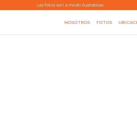
Las fotos son a modo ilustrativas
NOSOTROS
FOTOS
UBICAC