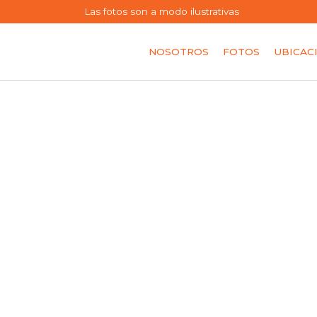
Las fotos son a modo ilustrativas
NOSOTROS
FOTOS
UBICAC