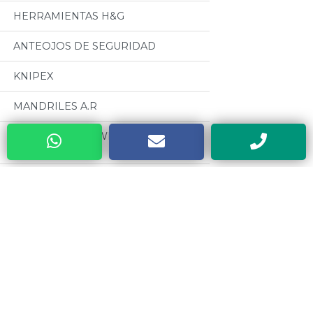
HERRAMIENTAS H&G
ANTEOJOS DE SEGURIDAD
KNIPEX
MANDRILES A.R
BUENOS AIRES WELDING (GRUPO
BAW)
CABLES PARA SOLDADURA
OSEPYAN
Categorias
TERRAJAS SANOGAS
Todos
CAJAS METALICAS DYEBA
MOTORES CZERWENY
HERRAMIENTAS DE PODA ALTUNA
CINTAS METRICAS EVEL
SOLDADORES ELECTRICOS