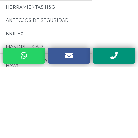
HERRAMIENTAS H&G
ANTEOJOS DE SEGURIDAD
KNIPEX
MANDRILES A.R
BUENOS AIRES WELDING (GRUPO
BAW)
CABLES PARA SOLDADURA
OSEPYAN
Categorias
TERRAJAS SANOGAS
Todos
CAJAS METALICAS DYEBA
MOTORES CZERWENY
HERRAMIENTAS DE PODA ALTUNA
CINTAS METRICAS EVEL
SOLDADORES ELECTRICOS