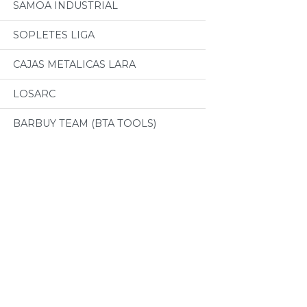
SAMOA INDUSTRIAL
SOPLETES LIGA
CAJAS METALICAS LARA
LOSARC
BARBUY TEAM (BTA TOOLS)
Categorias
BEMAR
RUEDAS SHS
Todos
MOLINA HERMANOS
MOTORES CZERWENY
HERRAMIENTAS EXTRAPOL
CINTAS METRICAS EVEL
LEADER-ART
VALVULAS ESTEBAN
HERRAMIENTAS H&G
MATAFUEGOS Y CILINDROS