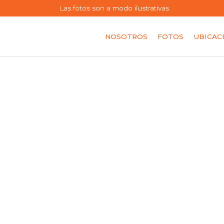
Las fotos son a modo ilustrativas
NOSOTROS
FOTOS
UBICAC