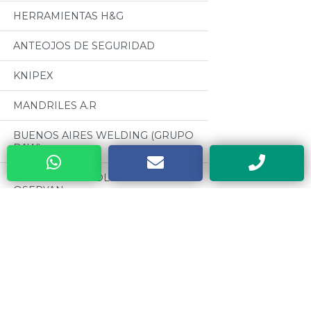
HERRAMIENTAS H&G
ANTEOJOS DE SEGURIDAD
KNIPEX
MANDRILES A.R
BUENOS AIRES WELDING (GRUPO
BAW)
CABLES PARA SOLDADURA
OSEPYAN
TERRAJAS SANOGAS
Categorias
CAJAS METALICAS DYEBA
Todos
HERRAMIENTAS DE PODA ALTUNA
MOTORES CZERWENY
SOLDADORES ELECTRICOS