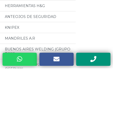
HERRAMIENTAS H&G
ANTEOJOS DE SEGURIDAD
KNIPEX
MANDRILES A.R
BUENOS AIRES WELDING (GRUPO
BAW)
CABLES PARA SOLDADURA
OSEPYAN
TERRAJAS SANOGAS
Categorias
CAJAS METALICAS DYEBA
Todos
HERRAMIENTAS DE PODA ALTUNA
MOTORES CZERWENY
SOLDADORES ELECTRICOS