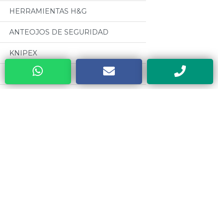
HERRAMIENTAS H&G
ANTEOJOS DE SEGURIDAD
KNIPEX
MANDRILES A.R
BUENOS AIRES WELDING (GRUPO
BAW)
Categorias
CABLES PARA SOLDADURA
OSEPYAN
Todos
TERRAJAS SANOGAS
MOTORES CZERWENY
CAJAS METALICAS DYEBA
CINTAS METRICAS EVEL
HERRAMIENTAS DE PODA ALTUNA
VALVULAS ESTEBAN
SOLDADORES ELECTRICOS