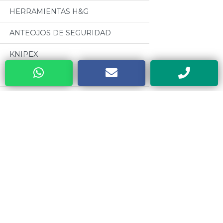
HERRAMIENTAS H&G
ANTEOJOS DE SEGURIDAD
KNIPEX
MANDRILES A.R
BUENOS AIRES WELDING (GRUPO
BAW)
Categorias
CABLES PARA SOLDADURA
OSEPYAN
Todos
TERRAJAS SANOGAS
MOTORES CZERWENY
CAJAS METALICAS DYEBA
CINTAS METRICAS EVEL
HERRAMIENTAS DE PODA ALTUNA
VALVULAS ESTEBAN
SOLDADORES ELECTRICOS