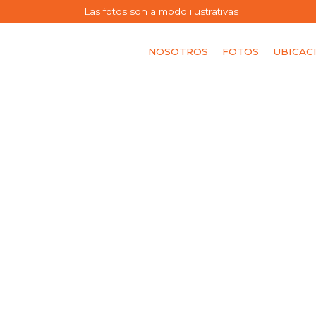
Las fotos son a modo ilustrativas
NOSOTROS
FOTOS
UBICAC