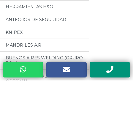
HERRAMIENTAS H&G
ANTEOJOS DE SEGURIDAD
KNIPEX
MANDRILES A.R
BUENOS AIRES WELDING (GRUPO
BAW)
CABLES PARA SOLDADURA
OSEPYAN
TERRAJAS SANOGAS
Categorias
CAJAS METALICAS DYEBA
Todos
HERRAMIENTAS DE PODA ALTUNA
MOTORES CZERWENY
SOLDADORES ELECTRICOS