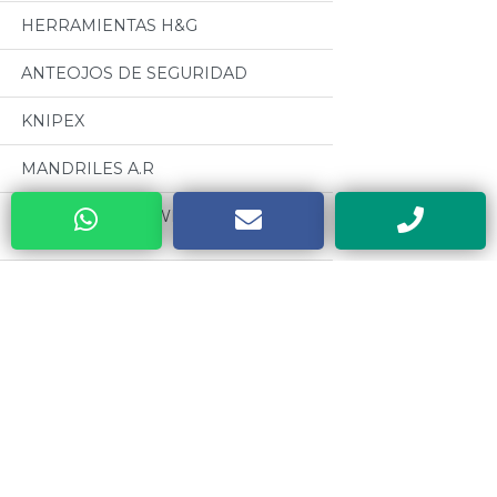
HERRAMIENTAS H&G
ANTEOJOS DE SEGURIDAD
KNIPEX
MANDRILES A.R
BUENOS AIRES WELDING (GRUPO
BAW)
CABLES PARA SOLDADURA
OSEPYAN
Categorias
TERRAJAS SANOGAS
Todos
CAJAS METALICAS DYEBA
MOTORES CZERWENY
HERRAMIENTAS DE PODA ALTUNA
CINTAS METRICAS EVEL
SOLDADORES ELECTRICOS