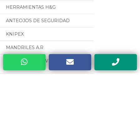
HERRAMIENTAS H&G
ANTEOJOS DE SEGURIDAD
KNIPEX
MANDRILES A.R
BUENOS AIRES WELDING (GRUPO
BAW)
CABLES PARA SOLDADURA
OSEPYAN
Categorias
TERRAJAS SANOGAS
Todos
CAJAS METALICAS DYEBA
MOTORES CZERWENY
HERRAMIENTAS DE PODA ALTUNA
CINTAS METRICAS EVEL
SOLDADORES ELECTRICOS