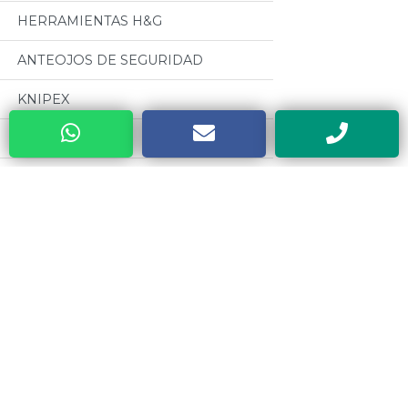
HERRAMIENTAS H&G
ANTEOJOS DE SEGURIDAD
KNIPEX
MANDRILES A.R
BUENOS AIRES WELDING (GRUPO
BAW)
Categorias
CABLES PARA SOLDADURA
OSEPYAN
Todos
TERRAJAS SANOGAS
MOTORES CZERWENY
CAJAS METALICAS DYEBA
CINTAS METRICAS EVEL
HERRAMIENTAS DE PODA ALTUNA
VALVULAS ESTEBAN
SOLDADORES ELECTRICOS