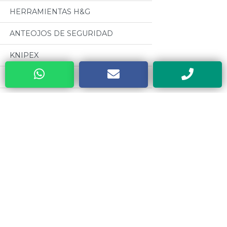
HERRAMIENTAS H&G
ANTEOJOS DE SEGURIDAD
KNIPEX
MANDRILES A.R
BUENOS AIRES WELDING (GRUPO
BAW)
Categorias
CABLES PARA SOLDADURA
OSEPYAN
Todos
TERRAJAS SANOGAS
MOTORES CZERWENY
CAJAS METALICAS DYEBA
CINTAS METRICAS EVEL
HERRAMIENTAS DE PODA ALTUNA
VALVULAS ESTEBAN
SOLDADORES ELECTRICOS