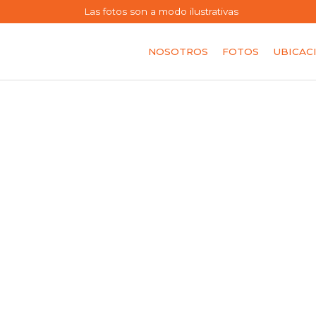
Las fotos son a modo ilustrativas
NOSOTROS
FOTOS
UBICAC