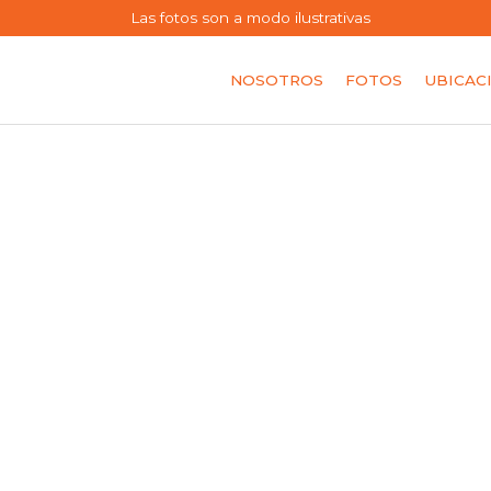
Las fotos son a modo ilustrativas
NOSOTROS
FOTOS
UBICAC