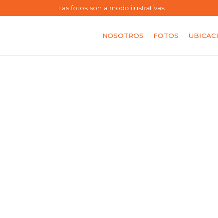
Las fotos son a modo ilustrativas
NOSOTROS
FOTOS
UBICAC