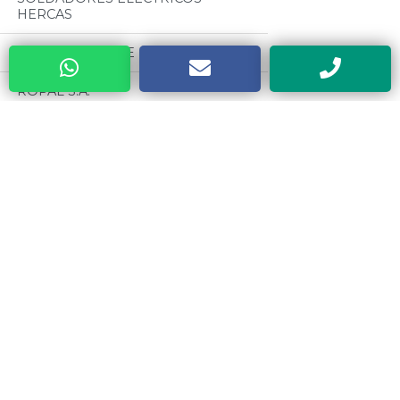
HERCAS
A.J. HOROWICZ E HIJOS S.A.
ROPAL S.A.
ROMALUS S.R.L (RERAR)
Categorias
RIVIECCIO S.R.L
Todos
TIRSO GOMEZ S.R.L (PARCHES TG)
MOTORES CZERWENY
PLASTIRRABIT S.R.L
CINTAS METRICAS EVEL
INDUSTRIAS PEDERCINI (PEX)
VALVULAS ESTEBAN
CENTER TOOLS DE ZUMARRAGA
ALBERTO
MATAFUEGOS Y CILINDROS
DRAGO
METALURGICA SAN CARLOS