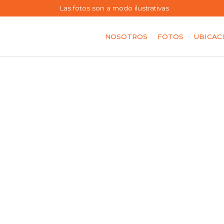
Las fotos son a modo ilustrativas
NOSOTROS
FOTOS
UBICAC