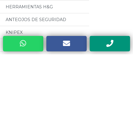
HERRAMIENTAS H&G
ANTEOJOS DE SEGURIDAD
KNIPEX
MANDRILES A.R
BUENOS AIRES WELDING (GRUPO
BAW)
Categorias
CABLES PARA SOLDADURA
OSEPYAN
Todos
TERRAJAS SANOGAS
MOTORES CZERWENY
CAJAS METALICAS DYEBA
CINTAS METRICAS EVEL
HERRAMIENTAS DE PODA ALTUNA
VALVULAS ESTEBAN
SOLDADORES ELECTRICOS