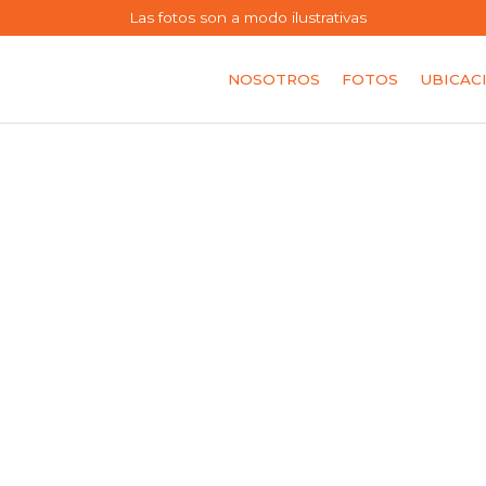
Las fotos son a modo ilustrativas
NOSOTROS
FOTOS
UBICAC