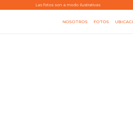
Las fotos son a modo ilustrativas
NOSOTROS
FOTOS
UBICAC