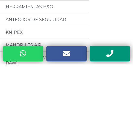
HERRAMIENTAS H&G
ANTEOJOS DE SEGURIDAD
KNIPEX
MANDRILES A.R
BUENOS AIRES WELDING (GRUPO
BAW)
CABLES PARA SOLDADURA
OSEPYAN
Categorias
TERRAJAS SANOGAS
Todos
CAJAS METALICAS DYEBA
MOTORES CZERWENY
HERRAMIENTAS DE PODA ALTUNA
CINTAS METRICAS EVEL
SOLDADORES ELECTRICOS