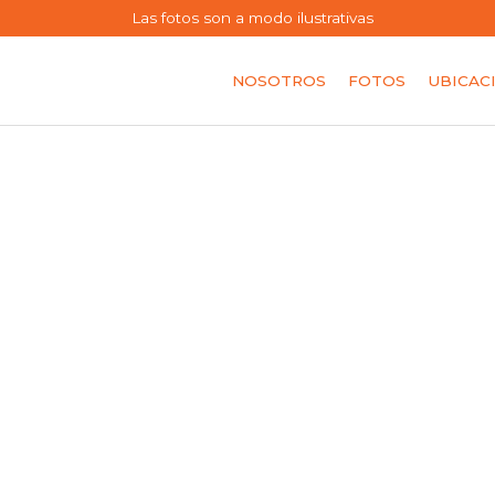
Las fotos son a modo ilustrativas
NOSOTROS
FOTOS
UBICAC