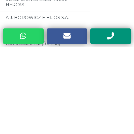
HERCAS
A.J. HOROWICZ E HIJOS S.A.
ROPAL S.A.
ROMALUS S.R.L (RERAR)
RIVIECCIO S.R.L
Categorias
TIRSO GOMEZ S.R.L (PARCHES TG)
Todos
PLASTIRRABIT S.R.L
MOTORES CZERWENY
INDUSTRIAS PEDERCINI (PEX)
CINTAS METRICAS EVEL
CENTER TOOLS DE ZUMARRAGA
ALBERTO
VALVULAS ESTEBAN
METALURGICA SAN CARLOS
MATAFUEGOS Y CILINDROS